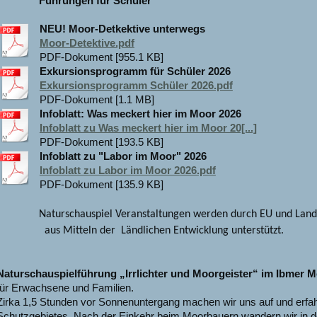
Führungen für Schüler
NEU! Moor-Detkektive unterwegs
Moor-Detektive.pdf
PDF-Dokument [955.1 KB]
Exkursionsprogramm für Schüler 2026
Exkursionsprogramm Schüler 2026.pdf
PDF-Dokument [1.1 MB]
Infoblatt: Was meckert hier im Moor 2026
Infoblatt zu Was meckert hier im Moor 20[...]
PDF-Dokument [193.5 KB]
Infoblatt zu "Labor im Moor" 2026
Infoblatt zu Labor im Moor 2026.pdf
PDF-Dokument [135.9 KB]
Naturschauspiel Veranstaltungen werden durch EU und Land
aus Mitteln der Ländlichen Entwicklung unterstützt.
Naturschauspielführung „Irrlichter und Moorgeister“ im Ibmer 
für Erwachsene und Familien.
Zirka 1,5 Stunden vor Sonnenuntergang machen wir uns auf und erfa
Schutzgebietes. Nach der
Einkehr beim Moorbauern wandern wir in de