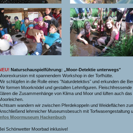
NEU!
Naturschauspielführung: „Moor-Detektie unterwegs“
Moorexkursion mit spannendem Workshop in der Torfhütte.
Wir schlüpfen in die Rolle eines "Naturdetektivs" und erkunden die B
Wir formen Moorknödel und gestalten Lehmfiguren. Fleischfressende 
Klären die Zusammenhänge von Klima und Moor und lüften auch das G
Moorleichen.
Achtsam wandern wir zwischen Pferdekoppeln und Weideflächen 
Anschließend lehrreicher Museumsbesuch mit Torfwasengestaltung u
Infos Moormuseum Hackenbuch
Bei Schönwetter Moorbad inklusive!