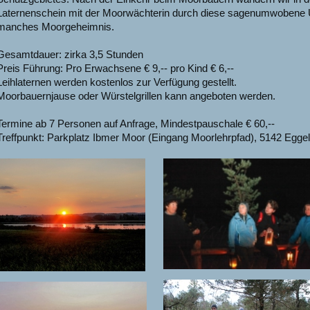
Laternenschein mit der Moorwächterin durch
diese sagenumwobene U
manches Moorgeheimnis.
Gesamtdauer: zirka 3,5 Stunden
Preis Führung: Pro Erwachsene € 9,-- pro Kind € 6,--
Leihlaternen werden kostenlos zur Verfügung gestellt.
Moorbauernjause oder Würstelgrillen kann angeboten werden.
Termine ab 7 Personen auf Anfrage, Mindestpauschale € 60,--
Treffpunkt: Parkplatz Ibmer Moor (Eingang Moorlehrpfad), 5142 Eggel