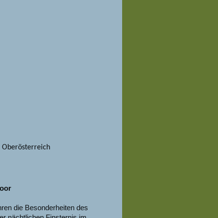
 Oberösterreich
Moor
hren die Besonderheiten des
r nächtlichen Finsternis im